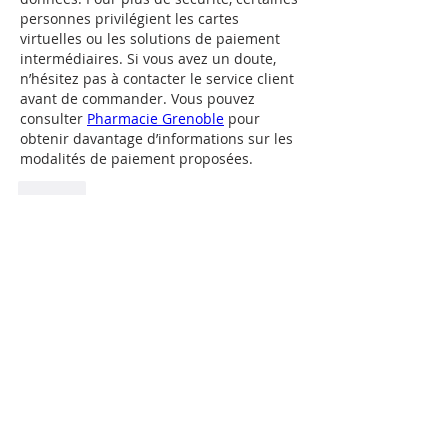
personnes privilégient les cartes 
virtuelles ou les solutions de paiement 
intermédiaires. Si vous avez un doute, 
n’hésitez pas à contacter le service client 
avant de commander. Vous pouvez 
consulter 
Pharmacie Grenoble
 pour 
obtenir davantage d’informations sur les 
modalités de paiement proposées.
Like
À propos
Bienvenue dans le groupe ! Vous
pouvez communiquer avec d'au
...
Lire plus
membres
Tommy Elmers
S'abonner